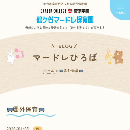
仙台市宮城野区にある認可保育園
母親のような気持と愛情をもって
「遊べる子ども」を育みます
BLOG
マードレひろば
ホーム
>
園外保育
園外保育
2026/01/05
秋