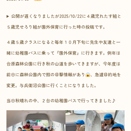
公開が遅くなりましたが2025/10/22に４歳児れたす組と
５歳児せろり組が園外保育に行った時の投稿です。
４歳５歳クラスになると毎年１０月下旬に先生や友達と一
緒に幼稚園バスに乗って『園外保育』に行きます。例年は
台原森林公園に行き秋の山道を歩いてきますが、今年度は
前日に森林公園内で熊の目撃情報があり
、急遽目的地を
変更。与兵衛沼公園に行くことになりました。
当日秋晴れの中、２台の幼稚園バスで行ってきました♪