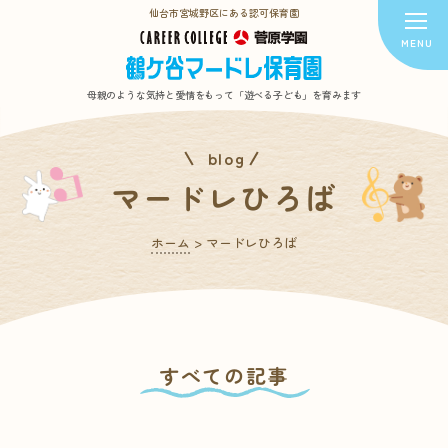
仙台市宮城野区にある認可保育園
母親のような気持と愛情をもって
「遊べる子ども」を育みます
blog
マードレひろば
ホーム
>
マードレひろば
すべての記事