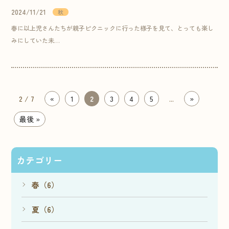
2024/11/21
秋
春に以上児さんたちが親子ピクニックに行った様子を見て、とっても楽し
みにしていた未…
2 / 7
«
1
2
3
4
5
...
»
最後 »
カテゴリー
春（6）
夏（6）