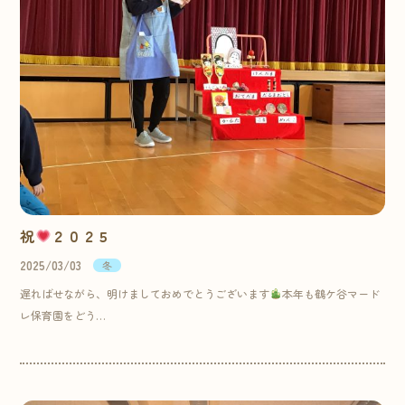
祝
２０２５
2025/03/03
冬
遅ればせながら、明けましておめでとうございます
本年も鶴ケ谷マード
レ保育園をどう…