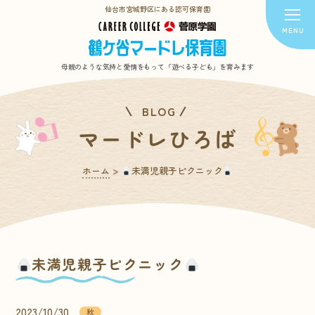
仙台市宮城野区にある認可保育園
母親のような気持と愛情をもって
「遊べる子ども」を育みます
BLOG
マードレひろば
ホーム
>
未満児親子ピクニック
未満児親子ピクニック
2023/10/30
秋