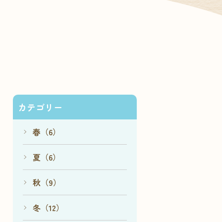
カテゴリー
春（6）
夏（6）
秋（9）
冬（12）