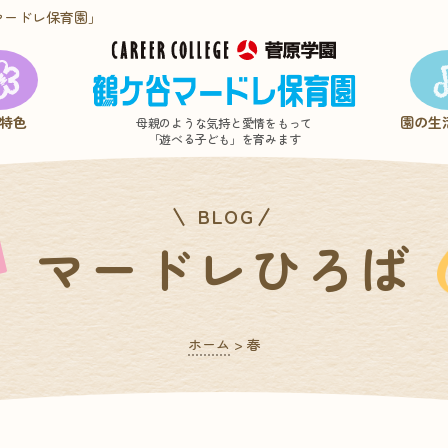
マードレ保育園」
特色
園の生
母親のような気持と愛情をもって
「遊べる子ども」を育みます
BLOG
マードレひろば
ホーム
>
春